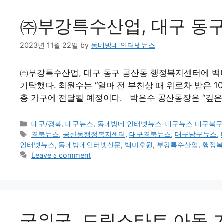
㈜부강특수산업, 대구 동구 
2023년 11월 22일
by
동네방네 인터넷뉴스
㈜부강특수산업, 대구 동구 공산동 행정복지센터에 백미(1
기탁했다. 최원수는 “얼마 전 부친상 때 위로차 받은 
층 가구에 전달될 예정이다. 박은수 공산동장은 “깊은
Categories
대구/경북
,
대구뉴스
,
동네방네 인터넷뉴스-대구뉴스 대구북
Tags
경북뉴스
,
공산동행정복지센터
,
대구경북뉴스
,
대구남구뉴스
,
인터넷뉴스
,
동네방네인터넷신문
,
백미후원
,
부강특수산업
,
행정
Leave a comment
군위군, 드림스타트 아동