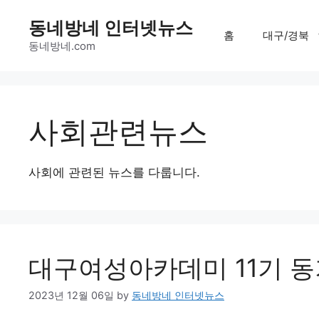
Skip
동네방네 인터넷뉴스
to
홈
대구/경북
content
동네방네.com
사회관련뉴스
사회에 관련된 뉴스를 다룹니다.
대구여성아카데미 11기 동
2023년 12월 06일
by
동네방네 인터넷뉴스