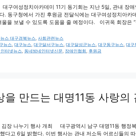
 대구여성정치아카데미 11기 동기회는 지난 5일, 관내 장애
. 동구청에서 가진 후원금 전달식에는 대구여성정치아카데미
겨울을 보낼 수 있도록 도움을 줄 예정이다. 이귀옥 회장은 
구뉴스 대구경북뉴스
,
사회관련뉴스
구뉴스
,
대구뉴스
,
대구달서구뉴스
,
대구달성군뉴스
,
대구동구뉴스
,
대구
네인터넷뉴스
,
동네방네인터넷신문
,
장애인협회
,
후원금
상을 만드는 대명11동 사랑의
의 김장 나누기 행사 개최 대구광역시 남구 대명11동 행정복
개최했다고 6일 밝혔다. 이번 행사는 관내 저소득 어르신들의