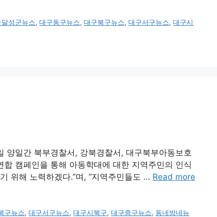
구달성군뉴스
,
대구동구뉴스
,
대구북구뉴스
,
대구서구뉴스
,
대구시
22일 양일간 북부경찰서, 강북경찰서, 대구북부아동보호
연합 캠페인을 통해 아동학대에 대한 지역주민의 인식
 위해 노력하겠다.”며, “지역주민들도 …
Read more
북구뉴스
,
대구서구뉴스
,
대구시북구
,
대구중구뉴스
,
동네방네뉴