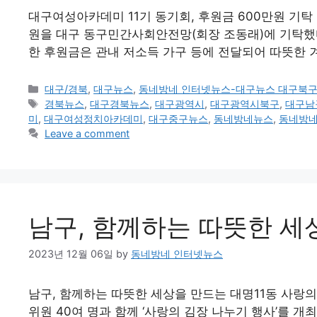
대구여성아카데미 11기 동기회, 후원금 600만원 기탁
원을 대구 동구민간사회안전망(회장 조동래)에 기탁했다
한 후원금은 관내 저소득 가구 등에 전달되어 따뜻한 
Categories
대구/경북
,
대구뉴스
,
동네방네 인터넷뉴스-대구뉴스 대구북
Tags
경북뉴스
,
대구경북뉴스
,
대구광역시
,
대구광역시북구
,
대구남
미
,
대구여성정치아카데미
,
대구중구뉴스
,
동네방네뉴스
,
동네방
Leave a comment
남구, 함께하는 따뜻한 세
2023년 12월 06일
by
동네방네 인터넷뉴스
남구, 함께하는 따뜻한 세상을 만드는 대명11동 사랑
위원 40여 명과 함께 ‘사랑의 김장 나누기 행사’를 