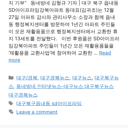
지 기부” 동네방네 김형규 기자 | 대구 북구 읍내동
SD아이프라임강북아파트 동대표(김귀조)는 12월
27일 아파트 감사와 관리사무소 소장과 함께 읍내
동 행정복지센터를 방문하여 1년간 아파트 주민들
이 모은 재활용품으로 행정복지센터에서 교환한 휴
지 13세트를 전달했다. 이번 후원품은 SD아이프라
임강북아파트 주민들이 1년간 모은 재활용품들을
‘재활용품 교환사업’에 참여하여 교환한 …
Read
more
Categories
대구/경북
,
대구경북뉴스
,
대구뉴스
,
대구북구뉴
스
,
동네방네 인터넷뉴스-대구뉴스 대구북구뉴스
대구경북뉴스
Tags
대구북구읍내동 sd아이프라임
Leave a comment