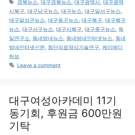
Tags
경북뉴스
,
대구경북뉴스
,
대구광역시
,
대구광역
시북구
,
대구남구뉴스
,
대구뉴스
,
대구달서구뉴스
,
대구달성군뉴스
,
대구동구뉴스
,
대구북구
,
대구북구
뉴스
,
대구서구뉴스
,
대구시북구
,
대구중구뉴스
,
독
일연구소
,
동네방네뉴스
,
동네방네인터넷뉴스
,
동네
방네인터넷신문
,
첨단의료영상기술연구
,
케이메디
허브
Leave a comment
대구여성아카데미 11기
동기회, 후원금 600만원
기탁