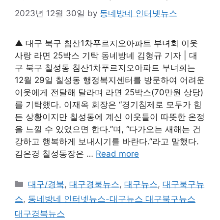
2023년 12월 30일
by
동네방네 인터넷뉴스
▲ 대구 북구 침산1차푸르지오아파트 부녀회 이웃
사랑 라면 25박스 기탁 동네방네 김형규 기자 | 대
구 북구 칠성동 침산1차푸르지오아파트 부녀회는
12월 29일 칠성동 행정복지센터를 방문하여 어려운
이웃에게 전달해 달라며 라면 25박스(70만원 상당)
를 기탁했다. 이재옥 회장은 “경기침제로 모두가 힘
든 상황이지만 칠성동에 계신 이웃들이 따뜻한 온정
을 느낄 수 있었으면 한다.”며, “다가오는 새해는 건
강하고 행복하게 보내시기를 바란다.”라고 말했다.
김은경 칠성동장은 …
Read more
Categories
대구/경북
,
대구경북뉴스
,
대구뉴스
,
대구북구뉴
스
,
동네방네 인터넷뉴스-대구뉴스 대구북구뉴스
대구경북뉴스