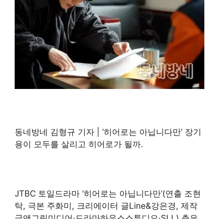
동네방네 김형규 기자 | ‘히어로는 아닙니다만’ 장기
용이 모두를 살리고 히어로가 될까.
JTBC 토일드라마 ‘히어로는 아닙니다만’(연출 조현
탁, 극본 주화미, 크리에이터 글Line&강은경, 제작
글앤그림미디어·드라마하우스스튜디오·SLL) 측은