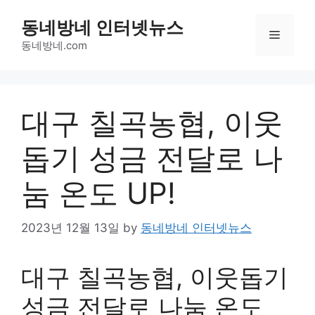
Skip
동네방네 인터넷뉴스
to
Menu
content
동네방네.com
대구 칠곡농협, 이웃
돕기 성금 전달로 나
눔 온도 UP!
2023년 12월 13일
by
동네방네 인터넷뉴스
대구 칠곡농협, 이웃돕기
성금 전달로 나눔 온도