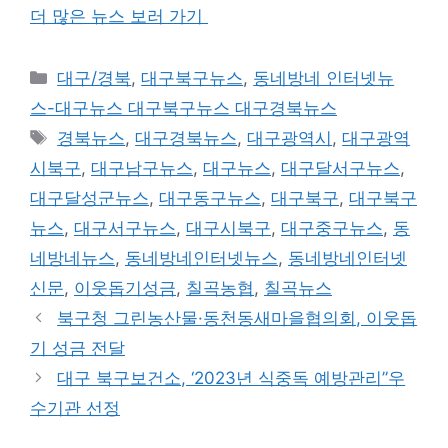
더 많은 뉴스 보러 가기
Categories
대구/경북
,
대구북구뉴스
,
동네방네 인터넷뉴
스-대구뉴스 대구북구뉴스 대구경북뉴스
Tags
경북뉴스
,
대구경북뉴스
,
대구광역시
,
대구광역
시북구
,
대구남구뉴스
,
대구뉴스
,
대구달서구뉴스
,
대구달성군뉴스
,
대구동구뉴스
,
대구북구
,
대구북구
뉴스
,
대구서구뉴스
,
대구시북구
,
대구중구뉴스
,
동
네방네뉴스
,
동네방네인터넷뉴스
,
동네방네인터넷
신문
,
이웃돕기성금
,
칠곡농협
,
칠곡뉴스
북구청 그린농산물·동천동새마을협의회, 이웃돕
기 성금 전달
대구 북구보건소, ‘2023년 식중독 예방관리”우
수기관 선정