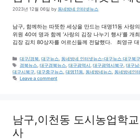
2023년 12월 06일
by
동네방네 인터넷뉴스
남구, 함께하는 따뜻한 세상을 만드는 대명11동 사랑
위원 40여 명과 함께 ‘사랑의 김장 나누기 행사’를 
김장 김치 80상자를 어르신들께 전달했다. 최영규 
Categories
대구/경북
,
대구뉴스
,
동네방네 인터넷뉴스-대구뉴스 대구북
Tags
경북뉴스
,
대구경북뉴스
,
대구광역시
,
대구광역시북구
,
대구남
대구시북구
,
대구중구뉴스
,
대명11동
,
동네방네뉴스
,
동네방네인
Leave a comment
남구,이천동 도시농업학교(
사