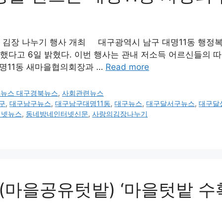
의 김장 나누기 행사 개최 대구광역시 남구 대명11동 행정복
개최했다고 6일 밝혔다. 이번 행사는 관내 저소득 어르신들의
대명11동 새마을협의회장과 …
Read more
구뉴스 대구경북뉴스
,
사회관련뉴스
구
,
대구남구뉴스
,
대구남구대명11동
,
대구뉴스
,
대구달서구뉴스
,
대구달
터넷뉴스
,
동네방네인터넷신문
,
사랑의김장나누기
마을공유텃밭) ‘마을텃밭 수확