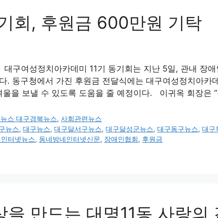
기회, 후원금 600만원 기탁
 대구여성정치아카데미 11기 동기회는 지난 5일, 관내 장애
. 동구청에서 가진 후원금 전달식에는 대구여성정치아카데미
겨울을 보낼 수 있도록 도움을 줄 예정이다. 이귀옥 회장은 
구뉴스 대구경북뉴스
,
사회관련뉴스
구뉴스
,
대구뉴스
,
대구달서구뉴스
,
대구달성군뉴스
,
대구동구뉴스
,
대구
네인터넷뉴스
,
동네방네인터넷신문
,
장애인협회
,
후원금
상을 만드는 대명11동 사랑의