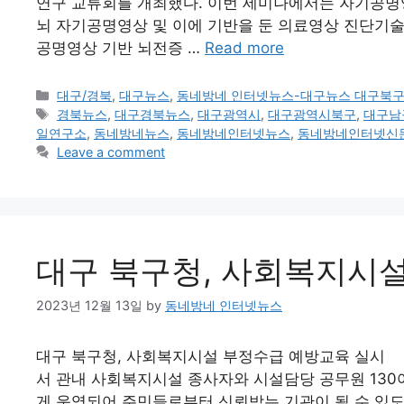
연구 교류회를 개최했다. 이번 세미나에서는 자기공명영상,
뇌 자기공명영상 및 이에 기반을 둔 의료영상 진단기
공명영상 기반 뇌전증 …
Read more
Categories
대구/경북
,
대구뉴스
,
동네방네 인터넷뉴스-대구뉴스 대구북
Tags
경북뉴스
,
대구경북뉴스
,
대구광역시
,
대구광역시북구
,
대구남
일연구소
,
동네방네뉴스
,
동네방네인터넷뉴스
,
동네방네인터넷신
Leave a comment
대구 북구청, 사회복지시
2023년 12월 13일
by
동네방네 인터넷뉴스
대구 북구청, 사회복지시설 부정수급 예방교육 실시 
서 관내 사회복지시설 종사자와 시설담당 공무원 130
게 운영되어 주민들로부터 신뢰받는 기관이 될 수 있도