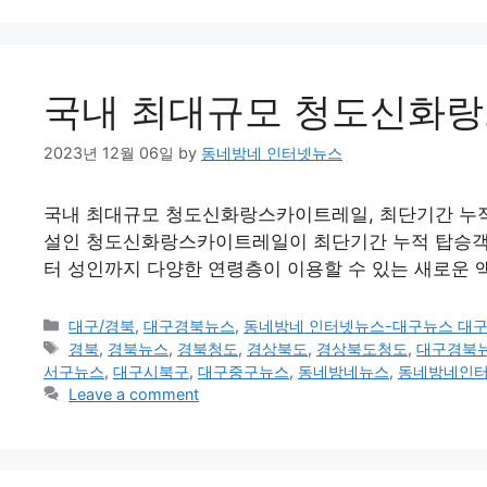
국내 최대규모 청도신화랑스
2023년 12월 06일
by
동네방네 인터넷뉴스
국내 최대규모 청도신화랑스카이트레일, 최단기간 누적 
설인 청도신화랑스카이트레일이 최단기간 누적 탑승객
터 성인까지 다양한 연령층이 이용할 수 있는 새로운 액
Categories
대구/경북
,
대구경북뉴스
,
동네방네 인터넷뉴스-대구뉴스 대
Tags
경북
,
경북뉴스
,
경북청도
,
경상북도
,
경상북도청도
,
대구경북
서구뉴스
,
대구시북구
,
대구중구뉴스
,
동네방네뉴스
,
동네방네인
Leave a comment