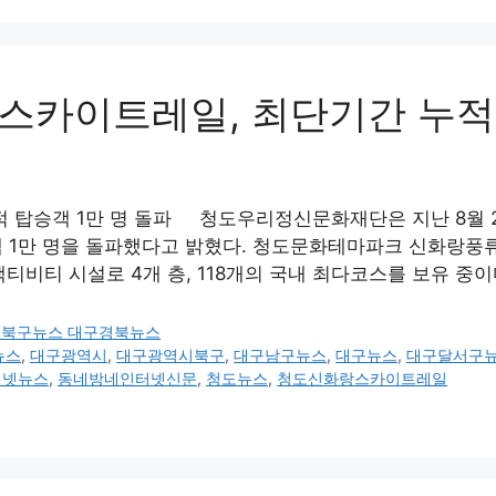
카이트레일, 최단기간 누적 
탑승객 1만 명 돌파 청도우리정신문화재단은 지난 8월 23
 1만 명을 돌파했다고 밝혔다. 청도문화테마파크 신화랑풍
티비티 시설로 4개 층, 118개의 국내 최다코스를 보유 중이
구북구뉴스 대구경북뉴스
뉴스
,
대구광역시
,
대구광역시북구
,
대구남구뉴스
,
대구뉴스
,
대구달서구
터넷뉴스
,
동네방네인터넷신문
,
청도뉴스
,
청도신화랑스카이트레일