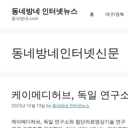
Skip
동네방네 인터넷뉴스
to
홈
대구/경북
content
동네방네.com
동네방네인터넷신문
케이메디허브, 독일 연구
2023년 12월 13일
by
동네방네 인터넷뉴스
케이메디허브, 독일 연구소와 첨단의료영상기술 연