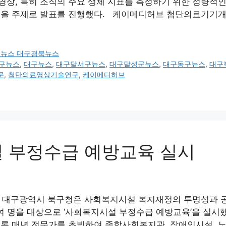
 특히 조직의 주요 생체 지표를 측정하기 위한 정량적인 자기공
술을 주제로 발표를 진행했다. 케이메디허브 첨단의료기기개
구뉴스 대구경북뉴스
구뉴스
,
대구뉴스
,
대구달서구뉴스
,
대구달성군뉴스
,
대구동구뉴스
,
대구
문
,
첨단의료영상기술연구
,
케이메디허브
설 부정수급 예방교육 실시
대구광역시 북구청은 사회복지시설 복지재정의 투명성과 공공
여 명을 대상으로 ‘사회복지시설 부정수급 예방교육’을 실시
록 매년 전문가를 초빙하여 종합사회복지관, 장애인시설, 