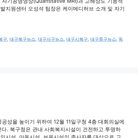
명영상(Quantitative MRI)과 고해상도 기능적
발지원센터 오성석 팀장은 케이메디허브 소개 및 자기
북구
,
대구북구뉴스
,
대구서구뉴스
,
대구시북구
,
대구중구뉴스
,
독
성을 높이기 위하여 12월 11일구청 4층 대회의실에
했다. 북구청은 관내 사회복지시설이 건전하고 투명하
노인시설, 아동시설, 보육시설의 종사자를 대상으로 교