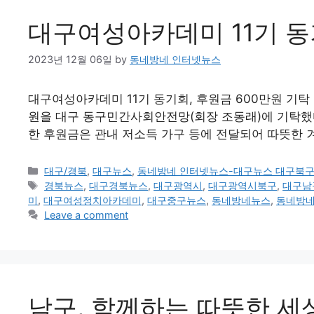
대구여성아카데미 11기 동
2023년 12월 06일
by
동네방네 인터넷뉴스
대구여성아카데미 11기 동기회, 후원금 600만원 기탁
원을 대구 동구민간사회안전망(회장 조동래)에 기탁했다
한 후원금은 관내 저소득 가구 등에 전달되어 따뜻한 
Categories
대구/경북
,
대구뉴스
,
동네방네 인터넷뉴스-대구뉴스 대구북
Tags
경북뉴스
,
대구경북뉴스
,
대구광역시
,
대구광역시북구
,
대구남
미
,
대구여성정치아카데미
,
대구중구뉴스
,
동네방네뉴스
,
동네방
Leave a comment
남구, 함께하는 따뜻한 세