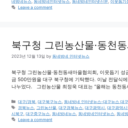
네방네뉴스
,
동네방네인터넷뉴스
,
동네방네인터넷신문
,
이웃돕기
Leave a comment
북구청 그린농산물·동천동
2023년 12월 13일
by
동네방네 인터넷뉴스
북구청 그린농산물·동천동새마을협의회, 이웃돕기 성금 
금 500만원을 대구 북구청에 기탁했다. 이날 전달식
나누었다. 그린농산물 최정욱 대표는 “올해는 동천동새
Categories
대구/경북
,
대구북구뉴스
,
동네방네 인터넷뉴스-대구뉴스 대
Tags
경북뉴스
,
그린농산물
,
대구경북뉴스
,
대구광역시
,
대구광역시
시북구
,
대구중구뉴스
,
동네방네뉴스
,
동네방네인터넷뉴스
,
동네
Leave a comment