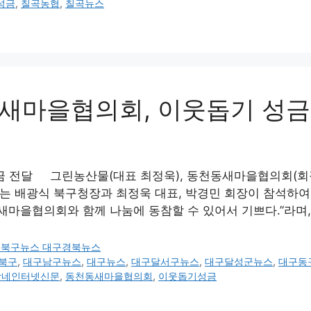
성금
,
칠곡농협
,
칠곡뉴스
새마을협의회, 이웃돕기 성금
전달 그린농산물(대표 최정욱), 동천동새마을협의회(회장 박
에는 배광식 북구청장과 최정욱 대표, 박경민 회장이 참석하여
마을협의회와 함께 나눔에 동참할 수 있어서 기쁘다.”라며,
구북구뉴스 대구경북뉴스
북구
,
대구남구뉴스
,
대구뉴스
,
대구달서구뉴스
,
대구달성군뉴스
,
대구동
방네인터넷신문
,
동천동새마을협의회
,
이웃돕기성금